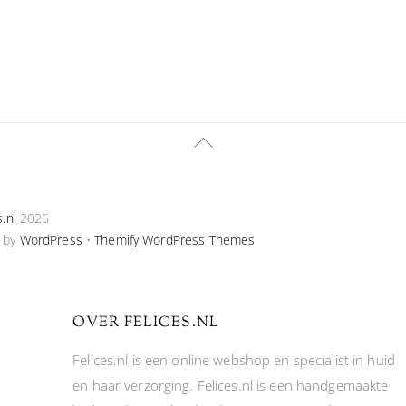
Back
To
Top
s.nl
2026
 by
WordPress
•
Themify WordPress Themes
OVER FELICES.NL
Felices.nl is een online webshop en specialist in huid
en haar verzorging. Felices.nl is een handgemaakte