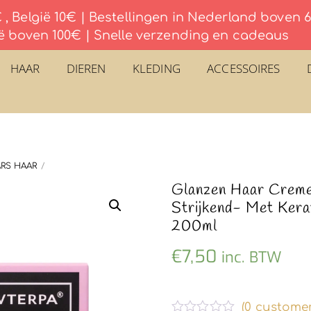
, België 10€ | Bestellingen in Nederland boven
ë boven 100€ | Snelle verzending en cadeaus
HAAR
DIEREN
KLEDING
ACCESSOIRES
RS HAAR
Glanzen Haar Creme
Strijkend- Met Kera
200ml
€
7,50
inc. BTW
(
0
customer