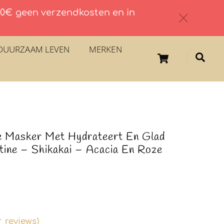
 60€ geen verzendkosten en in
c
DUURZAAM LEVEN
MERKEN
Cart
Sea
 Masker Met Hydrateert En Glad
tine – Shikakai – Acacia En Roze
 reviews)