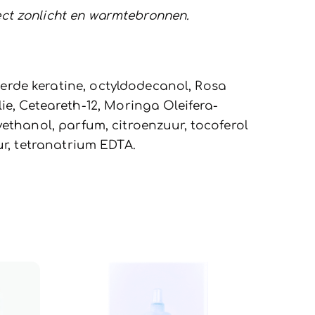
rect zonlicht en warmtebronnen.
eerde keratine, octyldodecanol, Rosa
e, Ceteareth-12, Moringa Oleifera-
xyethanol, parfum, citroenzuur, tocoferol
uur, tetranatrium EDTA.