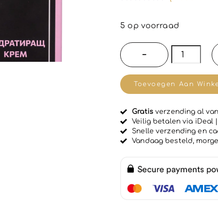
G
e
w
5 op voorraad
a
a
r
Glanzen
−
d
haar
e
e
creme
r
Toevoegen Aan Wink
d
masker
0
u
met
i
Gratis
verzending al van
hydrateert
t
Veilig betalen via iDeal
5
en
Snelle verzending en c
Vandaag besteld, morg
glad
strijkend-
met
keratine
-
shikakai