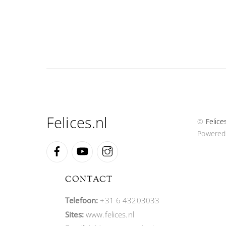
Felices.nl
©
Felice
Powered
Facebook
YouTube
Instagram
CONTACT
Telefoon:
+31 6 43203033
Sites:
www.felices.nl