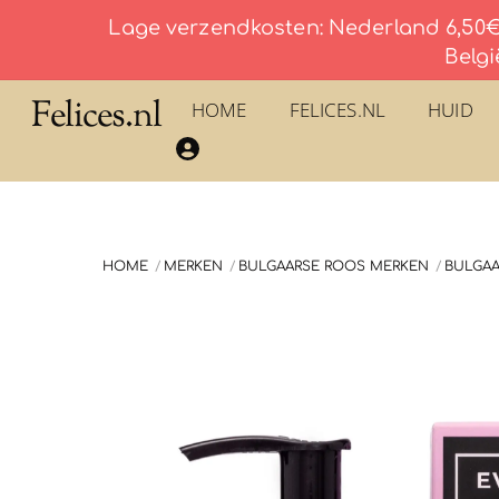
Lage verzendkosten: Nederland 6,50€ 
Belgi
Skip
Felices.nl
HOME
FELICES.NL
HUID
to
​La Savonnerie du Pilon du Roy – Eau De Toilette
content
HOME
MERKEN
BULGAARSE ROOS MERKEN
BULGAA