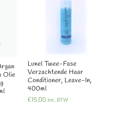
Lunel Twee-Fase
Argan
Verzachtende Haar
 Olie
Conditioner, Leave-In,
og
400ml
ml
€
15,00
inc. BTW