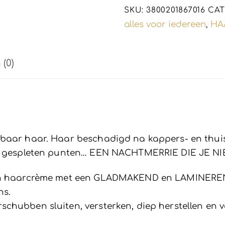
-
SKU:
3800201867016
CAT
acacia
alles voor iedereen
HA
,
en
roze
(0)
200ml
aantal
baar haar. Haar beschadigd na kappers- en thuisb
met gespleten punten… EEN NACHTMERRIE DIE JE N
een haarcrème met een GLADMAKEND en LAMINEREN
ns.
hubben sluiten, versterken, diep herstellen en ve