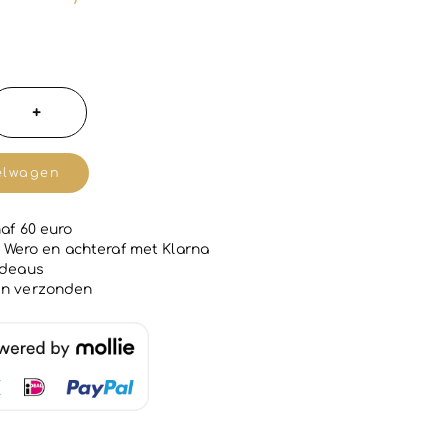
+
elwagen
af 60 euro
 | Wero en achteraf met Klarna
adeaus
en verzonden