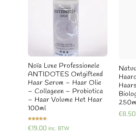
Noïa Luxe Professionele
Natuu
ANTIDOTES Ontgiftend
Haarc
Haar Serum – Haar Olie
Haars
– Collageen – Probiotica
Biolog
– Haar Volume Het Haar
250m
100ml
€
8,50
Gewaardeer
€
19,00
inc. BTW
d
5.00
uit 5