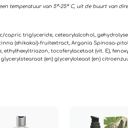
 een temperatuur van 5°-25° C, uit de buurt van di
c/capric triglyceride, cetearylalcohol, gehydrolys
a (shikakai)-fruitextract, Argania Spinosa-pitoli
, ethylhexyltriazon, tocoferylacetaat (vit. E), feno
) glycerylstearaat (en) glyceryloleaat (en) citroenz