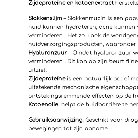
Zijdeproteïne en katoenextract
herstell
Slakkenslijm
– Slakkenmucin is een popu
huid kunnen hydrateren, acne kunnen v
verminderen . Het zou ook de wondgenez
huidverzorgingsproducten, waaronder 
Hyaluronzuur
– Omdat hyaluronzuur wa
verminderen . Dit kan op zijn beurt fijn
uitziet.
Zijdeproteïne
is een natuurlijk actief m
uitstekende mechanische eigenschappen 
ontstekingsremmende effecten op de h
Katoenolie
helpt de huidbarrière te her
Gebruiksaanwijzing
: Geschikt voor dr
bewegingen tot zijn opname.