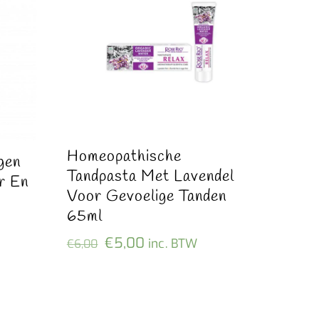
Homeopathische
gen
Tandpasta Met Lavendel
er En
Voor Gevoelige Tanden
65ml
e
Oorspronkelijke
Huidige
€
5,00
inc. BTW
€
6,00
prijs
prijs
was:
is:
€6,00.
€5,00.