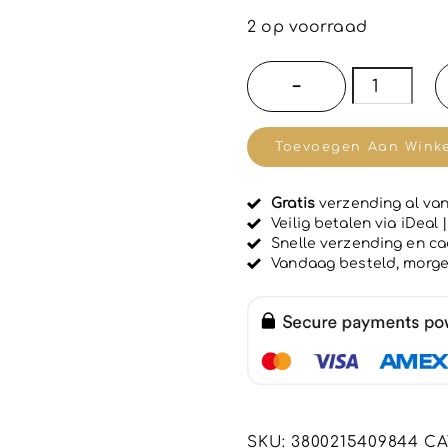
e
w
2 op voorraad
a
a
r
Exclusieve
−
d
verjongen
e
e
vloeibare
r
Toevoegen Aan Wink
d
body
0
u
balsem
i
Gratis
verzending al van
-
t
Veilig betalen via iDeal
5
met
Snelle verzending en c
Vandaag besteld, morg
slakken
slijm
-
hyaluronz
en
zijde
200ml
SKU:
3800215409844
CA