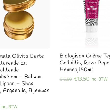
Biologisch Crème Te
nata Olivita Certe
Cellulitis, Roze Pep
terende En
Hennep,150ml
chtende
nbalsem – Balsem
Oorspronkelijk
Huidige
€
13,50
inc. BTW
€
15,00
Lippen – Shea
prijs
prijs
, Arganolie, Bijenwas
was:
is:
€15,00.
€13,50.
inc. BTW