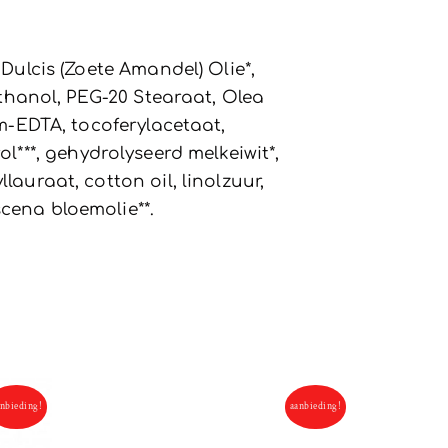
Dulcis (Zoete Amandel) Olie*,
ethanol, PEG-20 Stearaat, Olea
m-EDTA, tocoferylacetaat,
rol***, gehydrolyseerd melkeiwit*,
auraat, cotton oil, linolzuur,
cena bloemolie**.
nbieding!
aanbieding!