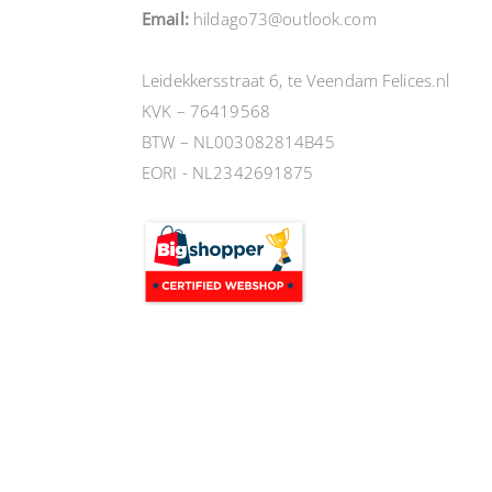
Email:
hildago73@outlook.com
Leidekkersstraat 6, te Veendam Felices.nl
KVK – 76419568
BTW – NL003082814B45
EORI - NL2342691875