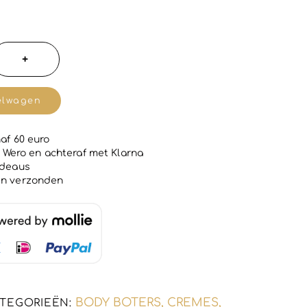
+
de
elwagen
af 60 euro
 | Wero en achteraf met Klarna
adeaus
en verzonden
uur
BODY BOTERS, CREMES,
TEGORIEËN: