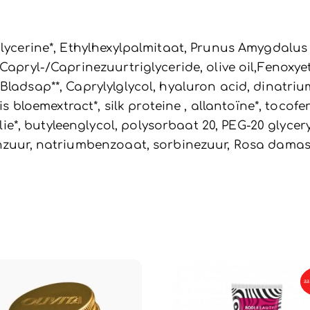
Glycerine*, Ethylhexylpalmitaat, Prunus Amygdalus 
 Capryl-/Caprinezuurtriglyceride, olive oil,Fenoxy
Bladsap**, Caprylylglycol, hyaluron acid, dinatriu
is bloemextract*, silk proteine , allantoïne*, tocofe
, butyleenglycol, polysorbaat 20, PEG-20 glyceryll
enzuur, natriumbenzoaat, sorbinezuur, Rosa damas
aa