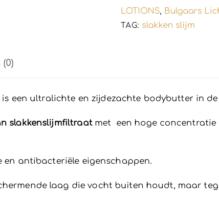
aantal
LOTIONS
Bulgaars Li
,
slakken slijm
TAG:
(0)
r is een ultralichte en zijdezachte bodybutter in 
n slakkenslijmfiltraat
met een hoge concentratie
de en antibacteriële eigenschappen.
chermende laag die vocht buiten houdt, maar tegel