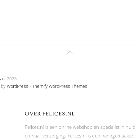
Back
To
Top
s.nl
2026
 by
WordPress
•
Themify WordPress Themes
OVER FELICES.NL
Felices.nl is een online webshop en specialist in huid
en haar verzorging. Felices.nl is een handgemaakte