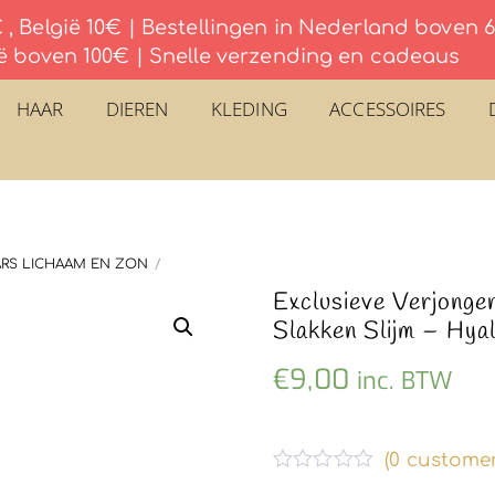
, België 10€ | Bestellingen in Nederland boven
ë boven 100€ | Snelle verzending en cadeaus
HAAR
DIEREN
KLEDING
ACCESSOIRES
RS LICHAAM EN ZON
Exclusieve Verjonge
Slakken Slijm – Hya
€
9,00
inc. BTW
(
0
customer
G