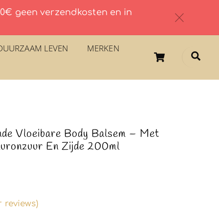
 60€ geen verzendkosten en in
c
DUURZAAM LEVEN
MERKEN
Cart
Sea
nde Vloeibare Body Balsem – Met
luronzuur En Zijde 200ml
 reviews)