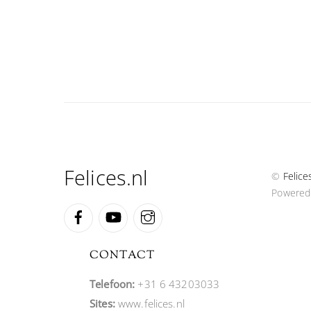
Felices.nl
©
Felice
Powered
Facebook
YouTube
Instagram
CONTACT
Telefoon:
+31 6 43203033
Sites:
www.felices.nl