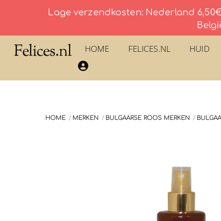
Lage verzendkosten: Nederland 6,50€ 
Belgi
Skip
Felices.nl
HOME
FELICES.NL
HUID
to
​La Savonnerie du Pilon du Roy – Eau De Toilette
content
HOME
MERKEN
BULGAARSE ROOS MERKEN
BULGAA