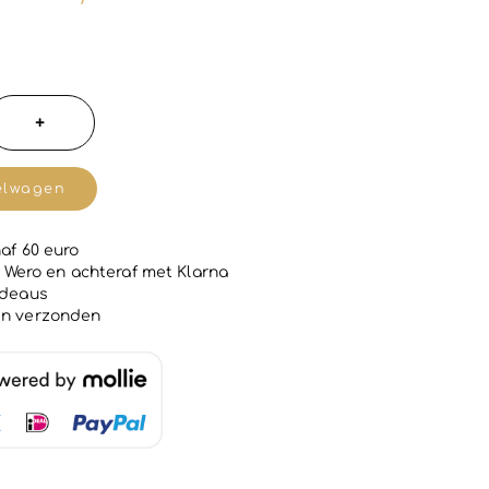
+
elwagen
af 60 euro
 | Wero en achteraf met Klarna
adeaus
en verzonden