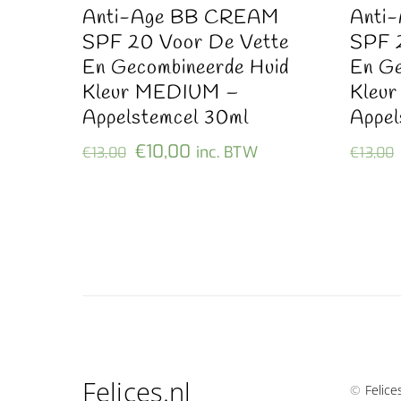
Anti-Age BB CREAM
Anti
SPF 20 Voor De Vette
SPF 
En Gecombineerde Huid
En Ge
Kleur MEDIUM –
Kleu
Appelstemcel 30ml
Appel
Oorspronkelijke
Huidige
€
10,00
inc. BTW
€
13,00
€
13,00
prijs
prijs
was:
is:
€13,00.
€10,00.
Felices.nl
©
Felice