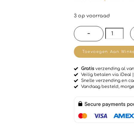
G
e
w
3 op voorraad
a
a
r
Dr
−
d
Fukuj
e
e
Micellair
r
Toevoegen Aan Wink
d
water
0
u
-
i
Gratis
verzending al van
met
t
Veilig betalen via iDeal
5
calendula
Snelle verzending en c
Vandaag besteld, morg
en
kamille
-
verwijdert
make
-