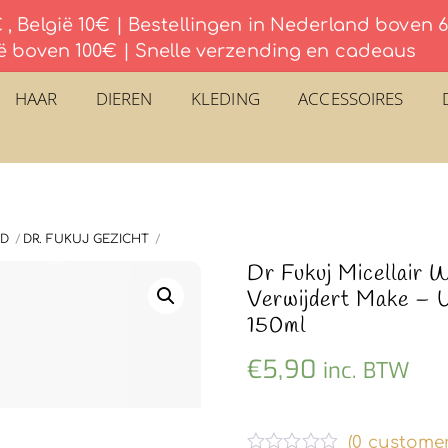
, België 10€ | Bestellingen in Nederland boven
ë boven 100€ | Snelle verzending en cadeaus
HAAR
DIEREN
KLEDING
ACCESSOIRES
ID
DR. FUKUJ GEZICHT
Dr Fukuj Micellair 
Verwijdert Make – 
150ml
€
5,90
inc. BTW
(
0
customer