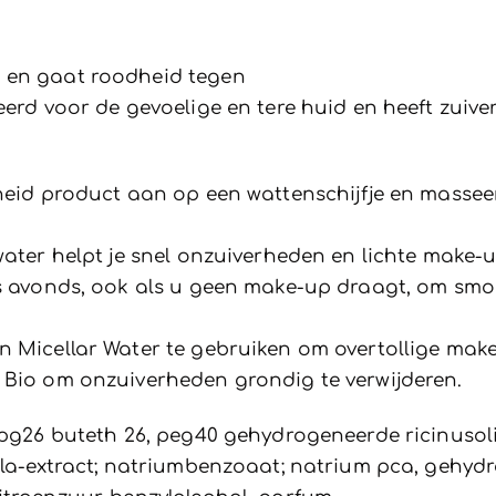
n en gaat roodheid tegen
ceerd voor de gevoelige en tere huid en heeft zu
eid product aan op een wattenschijfje en masseer 
water helpt je snel onzuiverheden en lichte make-u
‘s avonds, ook als u geen make-up draagt, om smo
n Micellar Water te gebruiken om overtollige make
 Bio om onzuiverheden grondig te verwijderen.
 ppg26 buteth 26, peg40 gehydrogeneerde ricinusoli
lla-extract; natriumbenzoaat; natrium pca, gehydr