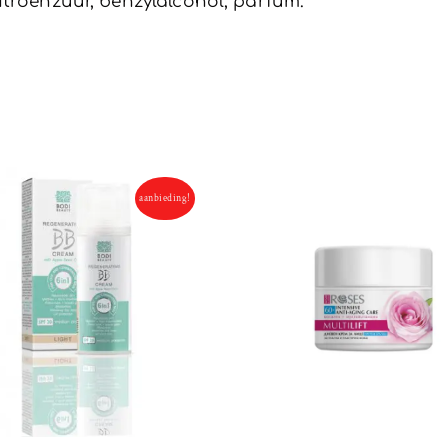
itroenzuur, benzylalcohol, parfum.
aanbieding!