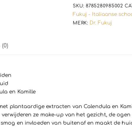
up
SKU:
8785280985002
CA
-
Fukuj - Italiaanse sch
kalmeer
Dr. Fukuj
MERK:
-
gevoelige
(0)
huid
150ml
aantal
iden
uid
la en Kamille
met plantaardige extracten van Calendula en Kamill
verwijderen ze make-up van het gezicht, de ogen 
 smog en invloeden van buitenaf en maakt de huid