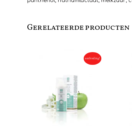
panthenol, natriumlactaat, melkzuur; c
Gerelateerde producten
aanbieding!