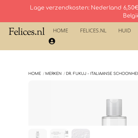
Lage verzendkosten: Nederland 6,50€ 
Belgi
Skip
Felices.nl
HOME
FELICES.NL
HUID
to
​La Savonnerie du Pilon du Roy – Eau De Toilette
content
HOME
MERKEN
DR. FUKUJ - ITALIAANSE SCHOONHE