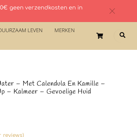
 60€ geen verzendkosten en in
c
DUURZAAM LEVEN
MERKEN
Cart
Sea
Water – Met Calendula En Kamille –
Up – Kalmeer – Gevoelige Huid
 reviews)