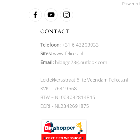
Powered
Facebook
YouTube
Instagram
CONTACT
Telefoon:
+31 6 43203033
Sites:
www.felices.nl
Email:
hildago73@outlook.com
Leidekkersstraat 6, te Veendam Felices.nl
KVK – 76419568
BTW – NL003082814B45
EORI - NL2342691875