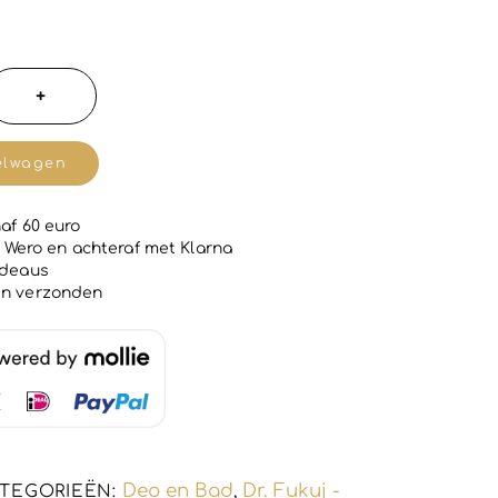
+
nde
elwagen
m
af 60 euro
 | Wero en achteraf met Klarna
adeaus
en verzonden
Deo en Bad
Dr. Fukuj -
TEGORIEËN:
,