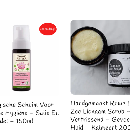
aanbieding!
Handgemaakt Ruwe 
gische Schuim Voor
Zee Lichaam Scrub 
me Hygiëne – Salie En
Verfrissend – Gevoe
del – 150ml
Huid – Kalmeert 20