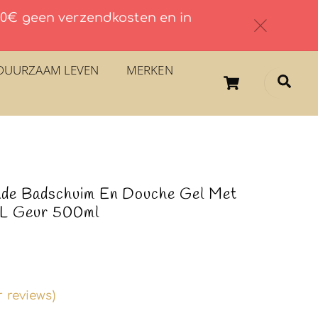
 60€ geen verzendkosten en in
c
DUURZAAM LEVEN
MERKEN
Cart
Sea
nde Badschuim En Douche Gel Met
L Geur 500ml
 reviews)