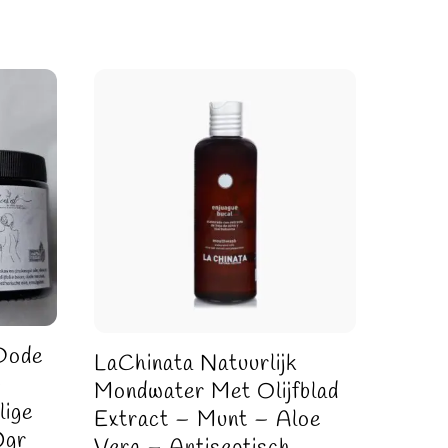
Dode
LaChinata Natuurlijk
–
Mondwater Met Olijfblad
lige
Extract – Munt – Aloe
0gr