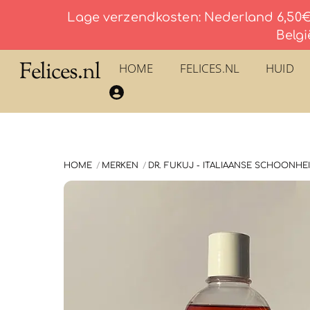
Lage verzendkosten: Nederland 6,50€ 
Belgi
Skip
Felices.nl
HOME
FELICES.NL
HUID
to
​La Savonnerie du Pilon du Roy – Eau De Toilette
content
HOME
MERKEN
DR. FUKUJ - ITALIAANSE SCHOONHE