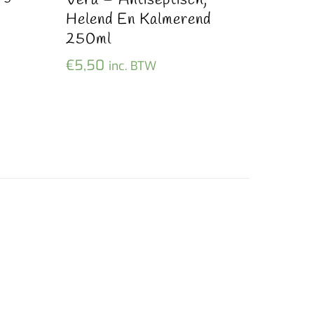
Vera – Antiseptisch,
Helend En Kalmerend
250ml
€
5,50
inc. BTW