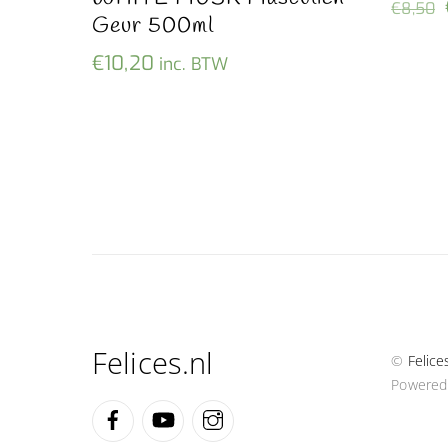
€
8,50
Geur 500ml
€
10,20
inc. BTW
Felices.nl
©
Felice
Powered
Facebook
YouTube
Instagram