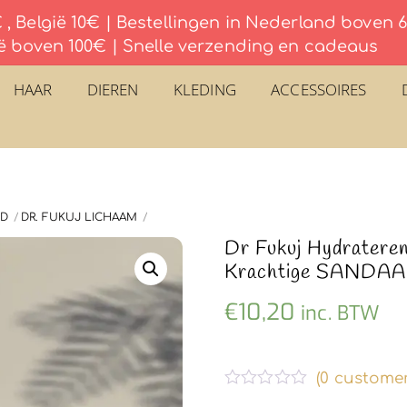
, België 10€ | Bestellingen in Nederland boven
ë boven 100€ | Snelle verzending en cadeaus
HAAR
DIEREN
KLEDING
ACCESSOIRES
ID
DR. FUKUJ LICHAAM
Dr Fukuj Hydratere
Krachtige SANDAA
€
10,20
inc. BTW
(
0
customer
G