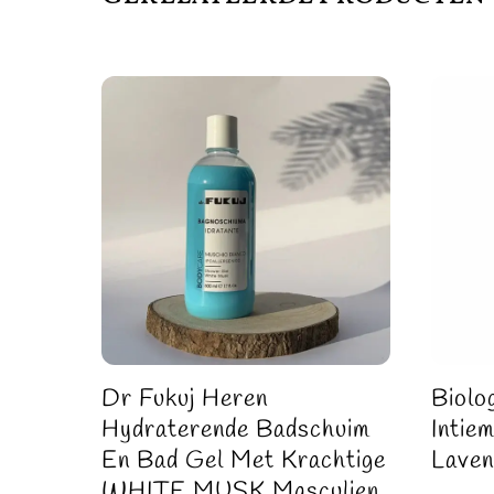
Dr Fukuj Heren
Biolo
Hydraterende Badschuim
Intie
En Bad Gel Met Krachtige
Laven
WHITE MUSK Masculien