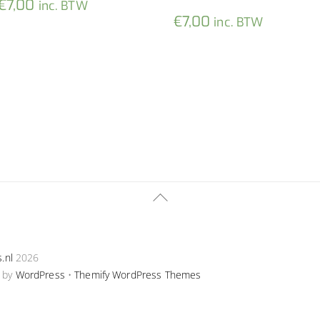
Oorspronkelijke
Huidige
€
7,00
inc. BTW
€
7,00
inc. BTW
prijs
prijs
was:
is:
€8,50.
€7,00.
Back
To
Top
s.nl
2026
 by
WordPress
•
Themify WordPress Themes