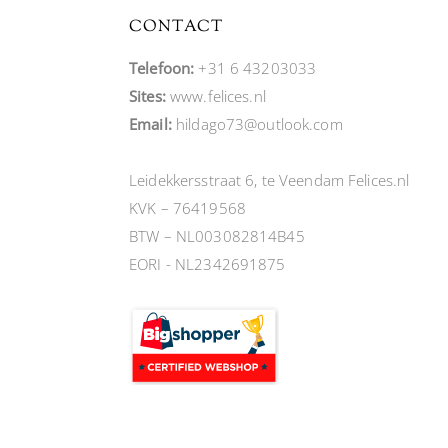
CONTACT
Telefoon:
+31 6 43203033
Sites:
www.felices.nl
Email:
hildago73@outlook.com
Leidekkersstraat 6, te Veendam Felices.nl
KVK – 76419568
BTW – NL003082814B45
EORI - NL2342691875