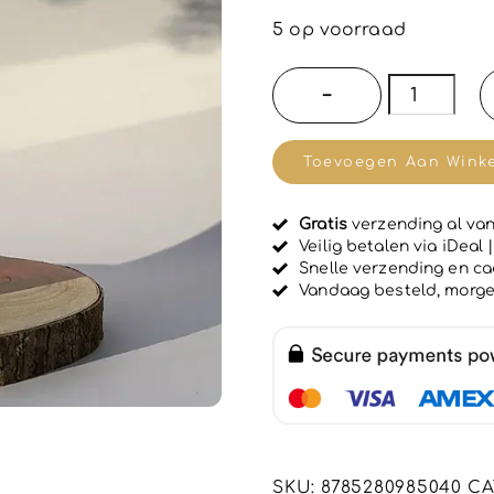
e
w
5 op voorraad
a
a
r
Dr
−
d
Fukuj
e
e
hydratere
r
Toevoegen Aan Wink
d
badschui
0
u
en
i
Gratis
verzending al van
douche
t
Veilig betalen via iDeal
5
gel
Snelle verzending en c
Vandaag besteld, morg
met
krachtige
SANDAAL
geur
500ml
aantal
SKU:
8785280985040
CA