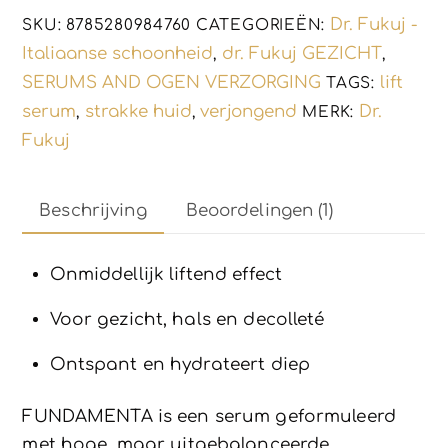
en
Dr. Fukuj -
SKU:
8785280984760
CATEGORIEËN:
hersteld
Italiaanse schoonheid
dr. Fukuj GEZICHT
,
,
25ml
SERUMS AND OGEN VERZORGING
lift
TAGS:
aantal
serum
strakke huid
verjongend
Dr.
,
,
MERK:
Fukuj
Beschrijving
Beoordelingen (1)
Onmiddellijk liftend effect
Voor gezicht, hals en decolleté
Ontspant en hydrateert diep
FUNDAMENTA is een serum geformuleerd
met hoge, maar uitgebalanceerde