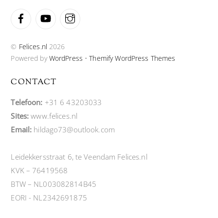
Facebook
YouTube
Instagram
©
Felices.nl
2026
Powered by
WordPress
•
Themify WordPress Themes
CONTACT
Telefoon:
+31 6 43203033
Sites:
www.felices.nl
Email:
hildago73@outlook.com
Leidekkersstraat 6, te Veendam Felices.nl
KVK – 76419568
BTW – NL003082814B45
EORI - NL2342691875