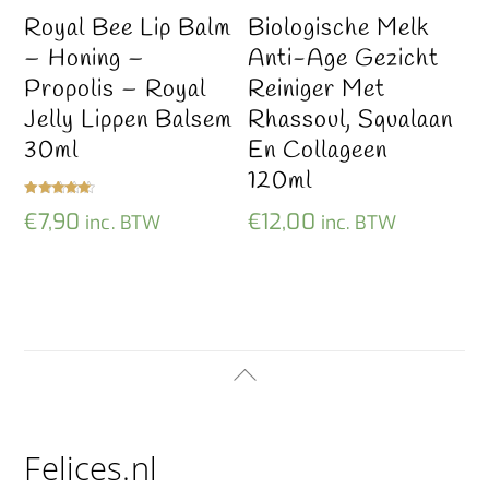
Royal Bee Lip Balm
Biologische Melk
– Honing –
Anti-Age Gezicht
Propolis – Royal
Reiniger Met
Jelly Lippen Balsem
Rhassoul, Squalaan
30ml
En Collageen
120ml
Gewaardeer
€
7,90
€
12,00
inc. BTW
inc. BTW
d
5.00
uit 5
Back
To
Top
Felices.nl