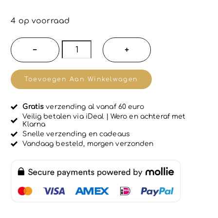
Gewaardeer
1
d
5.00
op
5
4 op voorraad
gebaseerd
op
klant
waardering
Bio
−
+
Instand
lift
Toevoegen Aan Winkelwagen
gezicht
serum
Gratis
verzending al vanaf 60 euro
met
Veilig betalen via iDeal | Wero en achteraf met
Klarna
met
Snelle verzending en cadeaus
collageen,
Vandaag besteld, morgen verzonden
hyaluronzuur
en
elastine
-
verjongt