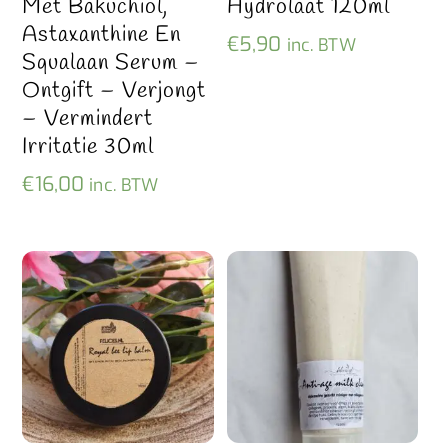
Met Bakuchiol,
Hydrolaat 120ml
Astaxanthine En
€
5,90
inc. BTW
Squalaan Serum –
Ontgift – Verjongt
– Vermindert
Irritatie 30ml
€
16,00
inc. BTW