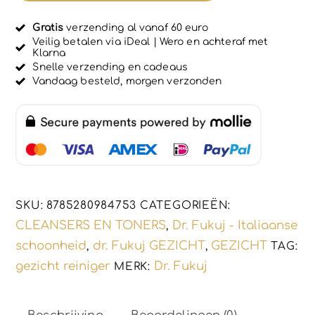
0
u
met
i
Gratis
verzending al vanaf 60 euro
Aloe
t
Veilig betalen via iDeal | Wero en achteraf met
5
Klarna
Vera
Snelle verzending en cadeaus
-
Vandaag besteld, morgen verzonden
zeer
gevoelige
huid
-
doeltreffend
reinigen
SKU:
8785280984753
CATEGORIEËN:
Italiaans
CLEANSERS EN TONERS
Dr. Fukuj - Italiaanse
,
product
schoonheid
dr. Fukuj GEZICHT
GEZICHT
,
,
TAG:
150ml
gezicht reiniger
Dr. Fukuj
MERK:
aantal