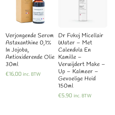
Verjongende Serum
Dr Fukuj Micellair
Astaxanthine 0,1%
Water – Met
In Jojoba,
Calendula En
Antioxiderende Olie
Kamille –
30ml
Verwijdert Make –
Up – Kalmeer –
€
16,00
inc. BTW
Gevoelige Huid
150ml
€
5,90
inc. BTW