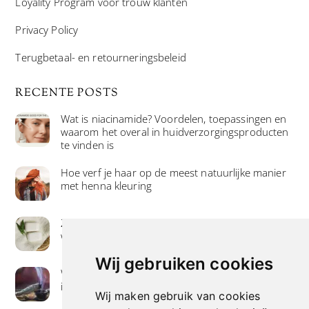
Loyality Program voor trouw klanten
Privacy Policy
Terugbetaal- en retourneringsbeleid
RECENTE POSTS
Wat is niacinamide? Voordelen, toepassingen en
waarom het overal in huidverzorgingsproducten
te vinden is
Hoe verf je haar op de meest natuurlijke manier
met henna kleuring
Zeep met een hoog vetgehalte: mythe of
werkelijkheid?
Wij gebruiken cookies
Wierook betekenis geven : geurende avonturen
in je huis
Wij maken gebruik van cookies