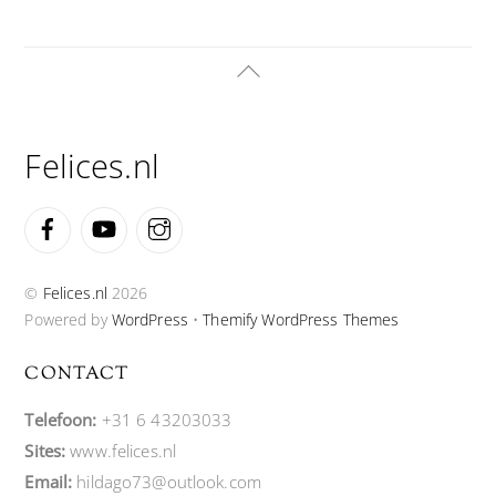
Back
To
Top
Felices.nl
Facebook
YouTube
Instagram
©
Felices.nl
2026
Powered by
WordPress
•
Themify WordPress Themes
CONTACT
Telefoon:
+31 6 43203033
Sites:
www.felices.nl
Email:
hildago73@outlook.com