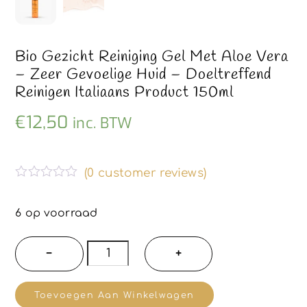
Bio Gezicht Reiniging Gel Met Aloe Vera
– Zeer Gevoelige Huid – Doeltreffend
Reinigen Italiaans Product 150ml
€
12,50
inc. BTW
(
0
customer reviews)
G
e
w
6 op voorraad
a
a
r
Bio
−
+
d
Gezicht
e
e
reiniging
r
Toevoegen Aan Winkelwagen
d
gel