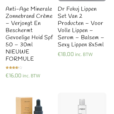
Anti-Age Minerale
Dr Fukuj Lippen
Zonnebrand Crème
Set Van 2
– Verjongt En
Producten – Voor
Beschermt
Volle Lippen –
Gevoelige Huid Spf
Serum – Balsem –
50 – 30ml
Sexy Lippen 8x5ml
NIEUWE
€
18,00
inc. BTW
FORMULE
Gewaarde
€
16,00
inc. BTW
erd
4.00
uit 5