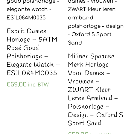
Esprit Dames
Horloge – 5ATM
Rosé Goud
Polshorloge –
Millner Spaanse
Elegante Watch –
Merk Horloge
ES1L084M0035
Voor Dames –
Vrouwen –
€
69,00
inc. BTW
ZWART Kleur
Leren Armband –
Polshorloge –
Design – Oxford S
Sport Sand