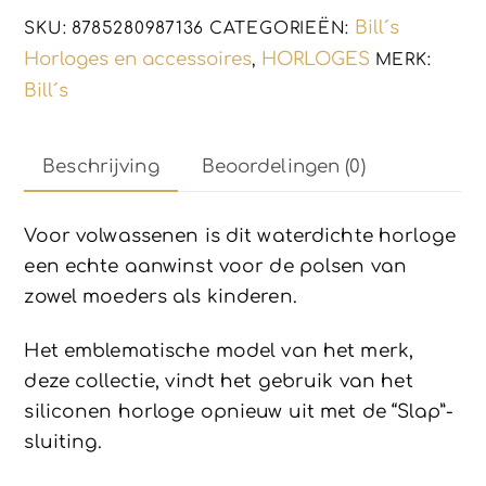
silicone
Bill´s
SKU:
8785280987136
CATEGORIEËN:
polshorloge
Horloges en accessoires
HORLOGES
,
MERK:
-
Bill´s
zonder
sluiting
Beschrijving
Beoordelingen (0)
aantal
Voor volwassenen is dit waterdichte horloge
een echte aanwinst voor de polsen van
zowel moeders als kinderen.
Het emblematische model van het merk,
deze collectie, vindt het gebruik van het
siliconen horloge opnieuw uit met de “Slap”-
sluiting.