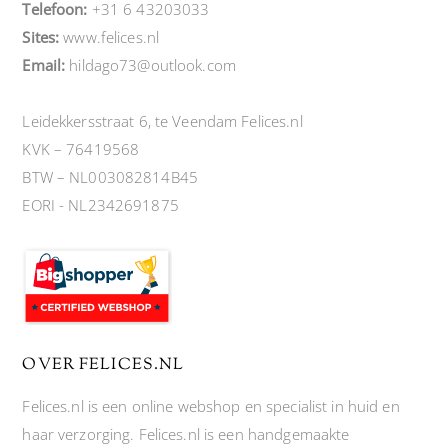
Telefoon:
+31 6 43203033
Sites:
www.felices.nl
Email:
hildago73@outlook.com
Leidekkersstraat 6, te Veendam Felices.nl
KVK – 76419568
BTW – NL003082814B45
EORI - NL2342691875
OVER FELICES.NL
Felices.nl is een online webshop en specialist in huid en
haar verzorging. Felices.nl is een handgemaakte