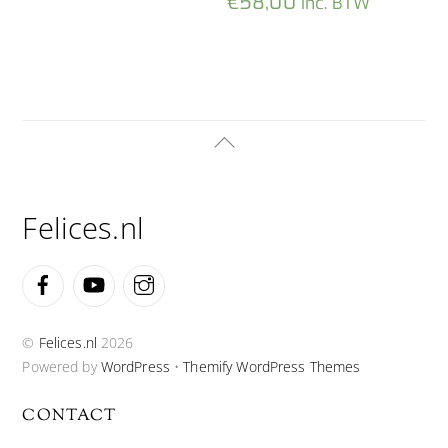
€
58,00
inc. BTW
Back
To
Top
Felices.nl
Facebook
YouTube
Instagram
©
Felices.nl
2026
Powered by
WordPress
•
Themify WordPress Themes
CONTACT