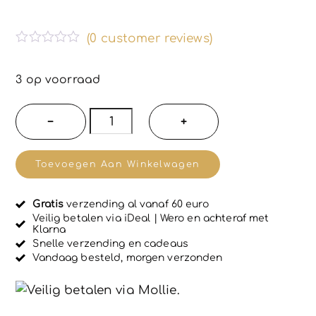
(
0
customer reviews)
G
e
w
3 op voorraad
a
a
r
Bill
−
+
d
´s
e
e
Zwitserse
r
Toevoegen Aan Winkelwagen
d
Horloge
0
u
Klassiek
i
Gratis
verzending al vanaf 60 euro
-
t
Veilig betalen via iDeal | Wero en achteraf met
5
Klarna
vrouwen
Snelle verzending en cadeaus
-
Vandaag besteld, morgen verzonden
ZEBRA
ROSE
-