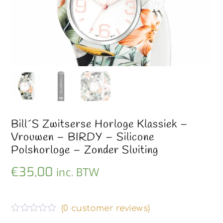
Bill´s Zwitserse Horloge Klassiek –
Vrouwen – BIRDY – Silicone
Polshorloge – Zonder Sluiting
€
35,00
inc. BTW
(
0
customer reviews)
G