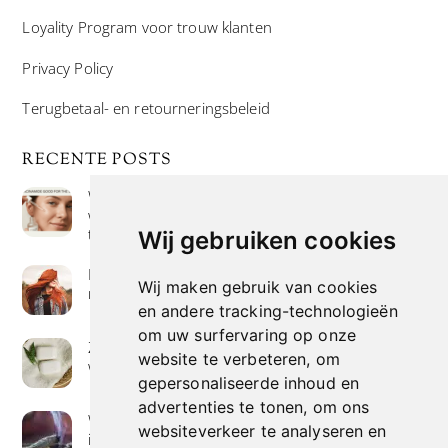
Loyality Program voor trouw klanten
Privacy Policy
Terugbetaal- en retourneringsbeleid
RECENTE POSTS
Wat is niacinamide? Voordelen, toepassingen en
waarom het overal in huidverzorgingsproducten
te vinden is
Wij gebruiken cookies
Hoe verf je haar op de meest natuurlijke manier
Wij maken gebruik van cookies
met henna kleuring
en andere tracking-technologieën
om uw surfervaring op onze
Zeep met een hoog vetgehalte: mythe of
website te verbeteren, om
werkelijkheid?
gepersonaliseerde inhoud en
advertenties te tonen, om ons
Wierook betekenis geven : geurende avonturen
websiteverkeer te analyseren en
in je huis