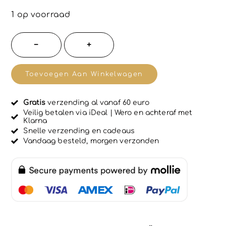
e
w
1 op voorraad
a
a
r
Bill
−
+
d
´s
e
e
Zwitserse
r
Toevoegen Aan Winkelwagen
d
Horloge
0
u
Klassiek
i
Gratis
verzending al vanaf 60 euro
-
t
Veilig betalen via iDeal | Wero en achteraf met
5
Klarna
vrouwen
Snelle verzending en cadeaus
-
Vandaag besteld, morgen verzonden
BIRDY
-
silicone
polshorloge
-
zonder