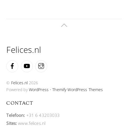
Back
To
Top
Felices.nl
Facebook
YouTube
Instagram
©
Felices.nl
2026
Powered by
WordPress
•
Themify WordPress Themes
CONTACT
Telefoon:
+31 6 43203033
Sites:
www.felices.nl