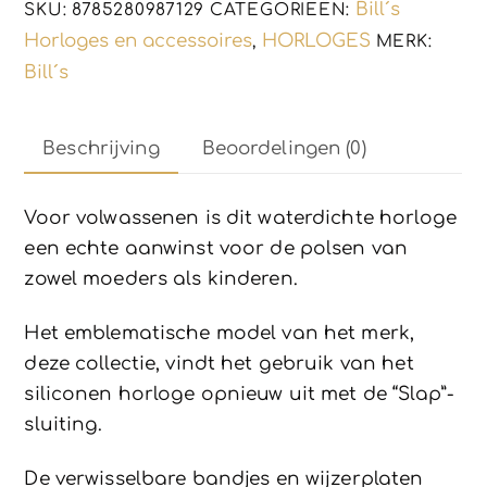
Bill´s
SKU:
8785280987129
CATEGORIEËN:
sluiting
Horloges en accessoires
HORLOGES
,
MERK:
aantal
Bill´s
Beschrijving
Beoordelingen (0)
Voor volwassenen is dit waterdichte horloge
een echte aanwinst voor de polsen van
zowel moeders als kinderen.
Het emblematische model van het merk,
deze collectie, vindt het gebruik van het
siliconen horloge opnieuw uit met de “Slap”-
sluiting.
De verwisselbare bandjes en wijzerplaten