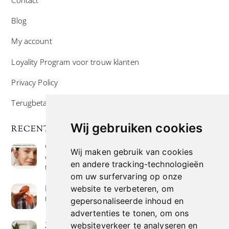
Blog
My account
Loyality Program voor trouw klanten
Privacy Policy
Terugbetaal- en retourneringsbeleid
Wij gebruiken cookies
RECENTE POSTS
Wat is niacinamide? Voordelen, toepassingen en
Wij maken gebruik van cookies
waarom het overal in huidverzorgingsproducten
en andere tracking-technologieën
te vinden is
om uw surfervaring op onze
Hoe verf je haar op de meest natuurlijke manier
website te verbeteren, om
met henna kleuring
gepersonaliseerde inhoud en
advertenties te tonen, om ons
Zeep met een hoog vetgehalte: mythe of
websiteverkeer te analyseren en