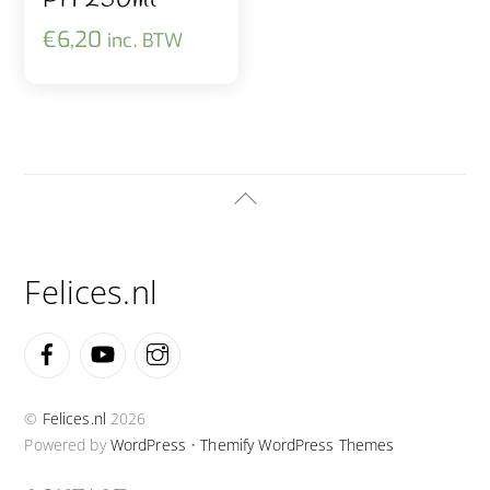
PH 250ml
€
6,20
inc. BTW
Back
To
Top
Felices.nl
Facebook
YouTube
Instagram
©
Felices.nl
2026
Powered by
WordPress
•
Themify WordPress Themes