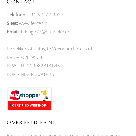
CONTACT
Telefoon:
+31 6 43203033
Sites:
www.felices.nl
Email:
hildago73@outlook.com
Leidekkersstraat 6, te Veendam Felices.nl
KVK – 76419568
BTW – NL003082814B45
EORI - NL2342691875
OVER FELICES.NL
Felices.nl is een online webshop en specialist in huid en