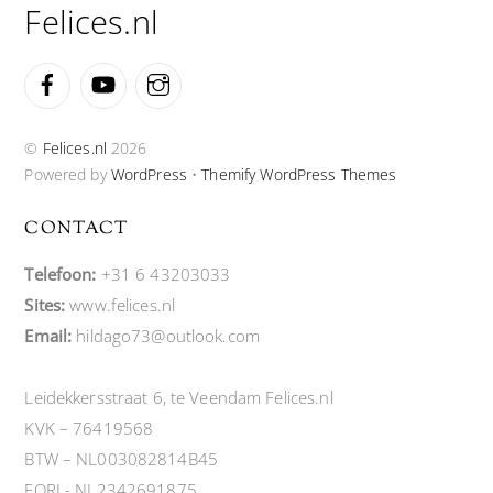
Felices.nl
Facebook
YouTube
Instagram
©
Felices.nl
2026
Powered by
WordPress
•
Themify WordPress Themes
CONTACT
Telefoon:
+31 6 43203033
Sites:
www.felices.nl
Email:
hildago73@outlook.com
Leidekkersstraat 6, te Veendam Felices.nl
KVK – 76419568
BTW – NL003082814B45
EORI - NL2342691875