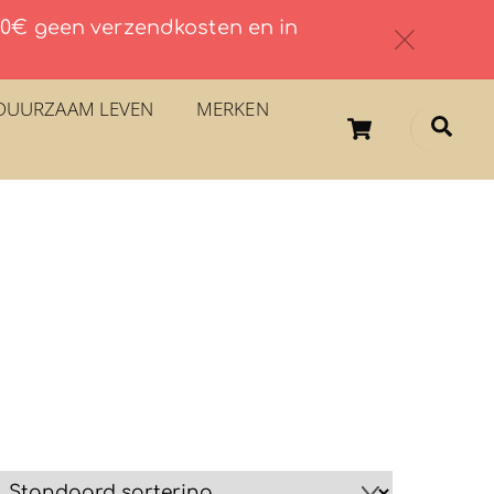
 60€ geen verzendkosten en in
c
DUURZAAM LEVEN
MERKEN
Cart
Sea