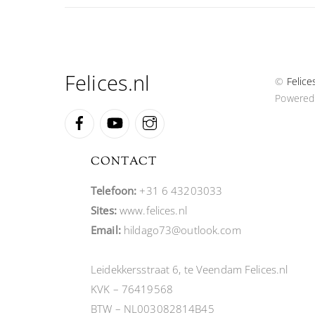
Felices.nl
©
Felice
Powered
Facebook
YouTube
Instagram
CONTACT
Telefoon:
+31 6 43203033
Sites:
www.felices.nl
Email:
hildago73@outlook.com
Leidekkersstraat 6, te Veendam Felices.nl
KVK – 76419568
BTW – NL003082814B45