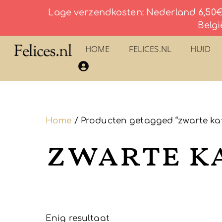
Lage verzendkosten: Nederland 6,50€ 
Belgi
Skip
Felices.nl
HOME
FELICES.NL
HUID
to
​La Savonnerie du Pilon du Roy – Eau De Toilette
content
Home
/ Producten getagged “zwarte kat
zwarte k
Enig resultaat