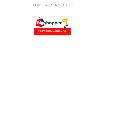
EORI - NL2342691875