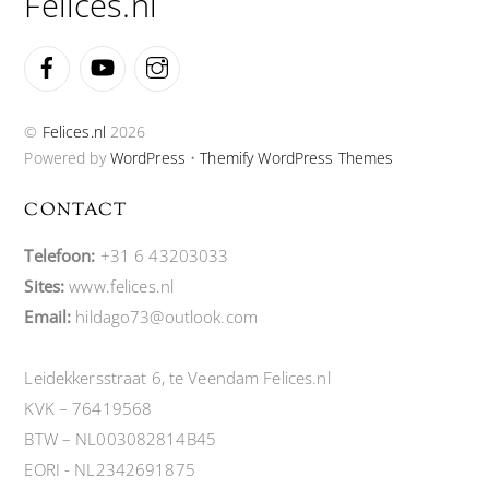
Felices.nl
Facebook
YouTube
Instagram
©
Felices.nl
2026
Powered by
WordPress
•
Themify WordPress Themes
CONTACT
Telefoon:
+31 6 43203033
Sites:
www.felices.nl
Email:
hildago73@outlook.com
Leidekkersstraat 6, te Veendam Felices.nl
KVK – 76419568
BTW – NL003082814B45
EORI - NL2342691875