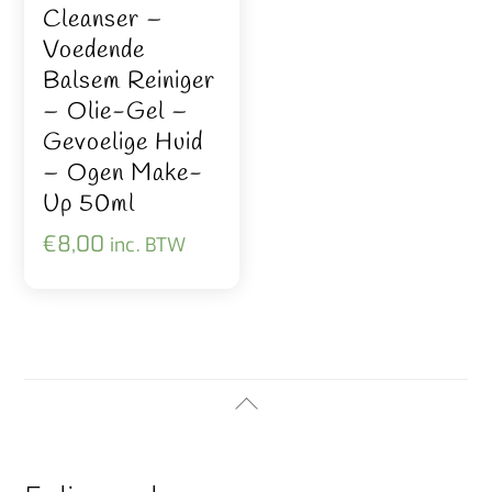
Cleanser –
Voedende
Balsem Reiniger
– Olie-Gel –
Gevoelige Huid
– Ogen Make-
Up 50ml
€
8,00
inc. BTW
Back
To
Top