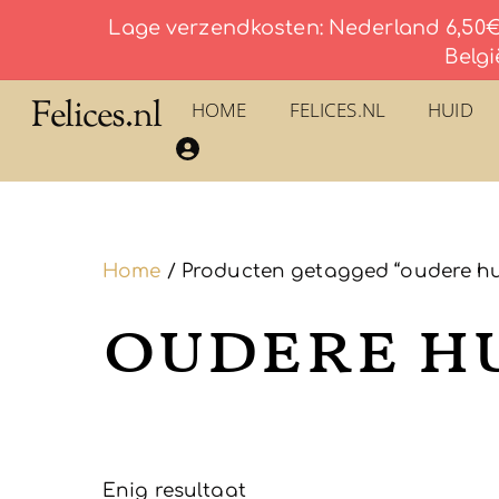
Lage verzendkosten: Nederland 6,50€ 
Belgi
Skip
Felices.nl
HOME
FELICES.NL
HUID
to
​La Savonnerie du Pilon du Roy – Eau De Toilette
content
Home
/ Producten getagged “oudere hu
oudere h
Enig resultaat