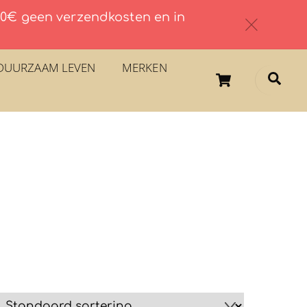
 60€ geen verzendkosten en in
c
DUURZAAM LEVEN
MERKEN
Cart
Sea