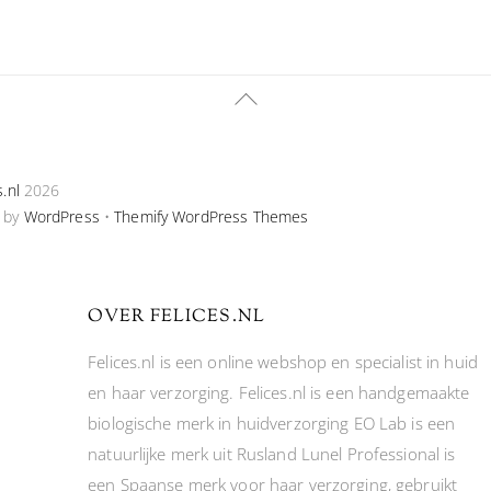
Back
To
Top
s.nl
2026
 by
WordPress
•
Themify WordPress Themes
OVER FELICES.NL
Felices.nl is een online webshop en specialist in huid
en haar verzorging. Felices.nl is een handgemaakte
biologische merk in huidverzorging EO Lab is een
natuurlijke merk uit Rusland Lunel Professional is
een Spaanse merk voor haar verzorging, gebruikt