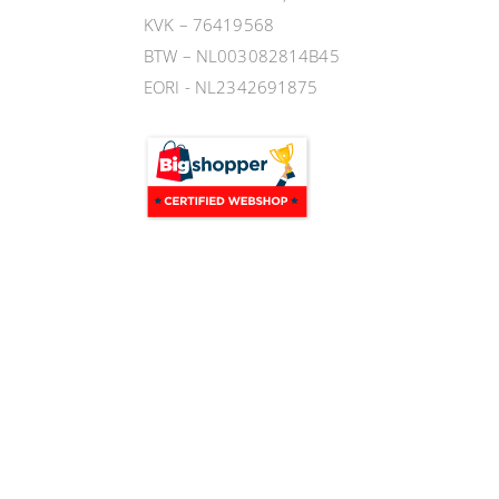
KVK – 76419568
BTW – NL003082814B45
EORI - NL2342691875