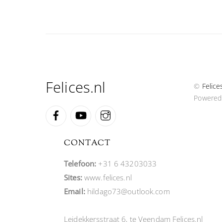
Felices.nl
©
Felice
Powered
Facebook
YouTube
Instagram
CONTACT
Telefoon:
+31 6 43203033
Sites:
www.felices.nl
Email:
hildago73@outlook.com
Leidekkersstraat 6, te Veendam Felices.nl