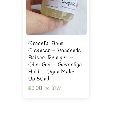
Graceful Balm
Cleanser – Voedende
Balsem Reiniger –
Olie-Gel – Gevoelige
Huid – Ogen Make-
Up 50ml
€
8,00
inc. BTW