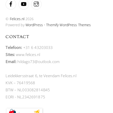
Facebook
YouTube
Instagram
©
Felices.nl
2026
Powered by
WordPress
•
Themify WordPress Themes
CONTACT
Telefoon:
+31 6 43203033
Sites:
www.felices.nl
Email:
hildago73@outlook.com
Leidekkersstraat 6, te Veendam Felices.nl
KVK – 76419568
BTW – NL003082814B45
EORI - NL2342691875