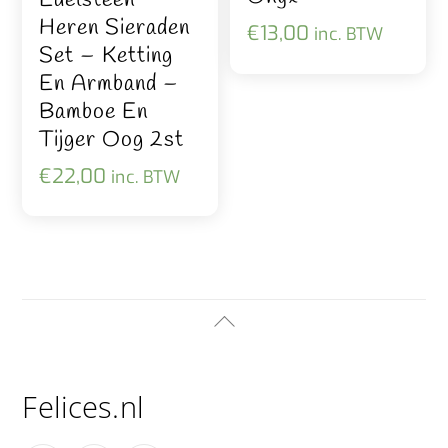
Heren Sieraden
€
13,00
inc. BTW
Set – Ketting
En Armband –
Bamboe En
Tijger Oog 2st
€
22,00
inc. BTW
Back
To
Top
Felices.nl