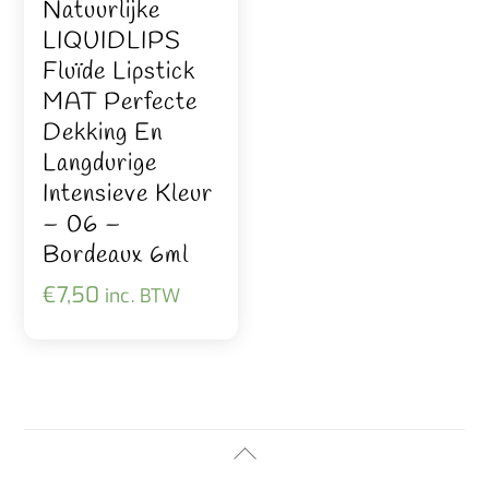
Natuurlijke
LIQUIDLIPS
Fluïde Lipstick
MAT Perfecte
Dekking En
Langdurige
Intensieve Kleur
– 06 –
Bordeaux 6ml
€
7,50
inc. BTW
Back
To