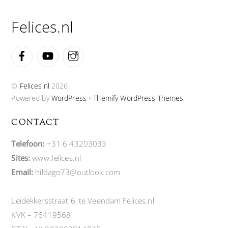
Top
Felices.nl
Facebook
YouTube
Instagram
©
Felices.nl
2026
Powered by
WordPress
•
Themify WordPress Themes
CONTACT
Telefoon:
+31 6 43203033
Sites:
www.felices.nl
Email:
hildago73@outlook.com
Leidekkersstraat 6, te Veendam Felices.nl
KVK – 76419568