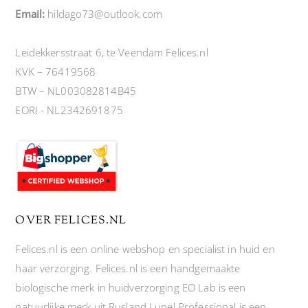
Email:
hildago73@outlook.com
Leidekkersstraat 6, te Veendam Felices.nl
KVK – 76419568
BTW – NL003082814B45
EORI - NL2342691875
OVER FELICES.NL
Felices.nl is een online webshop en specialist in huid en
haar verzorging. Felices.nl is een handgemaakte
biologische merk in huidverzorging EO Lab is een
natuurlijke merk uit Rusland Lunel Professional is een