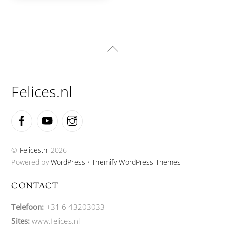
Back
To
Top
Felices.nl
Facebook
YouTube
Instagram
©
Felices.nl
2026
Powered by
WordPress
•
Themify WordPress Themes
CONTACT
Telefoon:
+31 6 43203033
Sites:
www.felices.nl