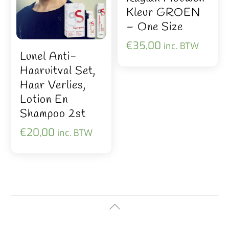
Kleur GROEN
– One Size
€
35,00
inc. BTW
Lunel Anti-
Haaruitval Set,
Haar Verlies,
Lotion En
Shampoo 2st
€
20,00
inc. BTW
Back
To