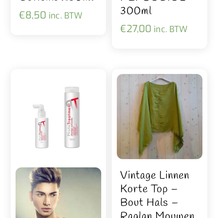
300ml
€
8,50
inc. BTW
€
27,00
inc. BTW
Vintage Linnen
Korte Top –
Bout Hals –
Raglan Mouwen