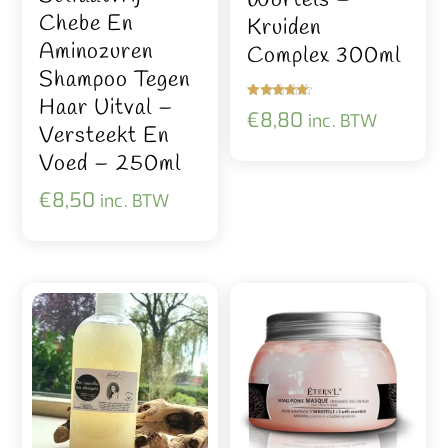
Wortels –
Chebe En
Kruiden
Aminozuren
Complex 300ml
Shampoo Tegen
Haar Uitval –
Gewaardeer
€
8,80
inc. BTW
d
Versteekt En
5.00
uit 5
Voed – 250ml
€
8,50
inc. BTW