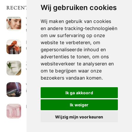
Wij gebruiken cookies
RECENTE POSTS
Wat is niacinamide? Voordelen, toepassingen en
Wij maken gebruik van cookies
waarom het overal in huidverzorgingsproducten
en andere tracking-technologieën
te vinden is
om uw surfervaring op onze
Hoe verf je haar op de meest natuurlijke manier
website te verbeteren, om
met henna kleuring
gepersonaliseerde inhoud en
advertenties te tonen, om ons
Zeep met een hoog vetgehalte: mythe of
websiteverkeer te analyseren en
werkelijkheid?
om te begrijpen waar onze
bezoekers vandaan komen.
Wierook betekenis geven : geurende avonturen
in je huis
Ik ga akkoord
Ik weiger
Het belang van collageen voor de huid
Wijzig mijn voorkeuren