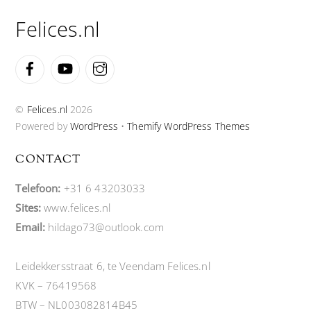
Top
Felices.nl
Facebook
YouTube
Instagram
©
Felices.nl
2026
Powered by
WordPress
•
Themify WordPress Themes
CONTACT
Telefoon:
+31 6 43203033
Sites:
www.felices.nl
Email:
hildago73@outlook.com
Leidekkersstraat 6, te Veendam Felices.nl
KVK – 76419568
BTW – NL003082814B45