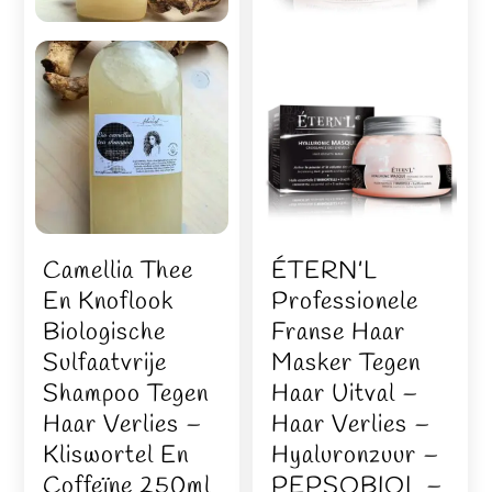
Camellia Thee
ÉTERN’L
En Knoflook
Professionele
Biologische
Franse Haar
Sulfaatvrije
Masker Tegen
Shampoo Tegen
Haar Uitval –
Haar Verlies –
Haar Verlies –
Kliswortel En
Hyaluronzuur –
Coffeïne 250ml
PEPSOBIOL –