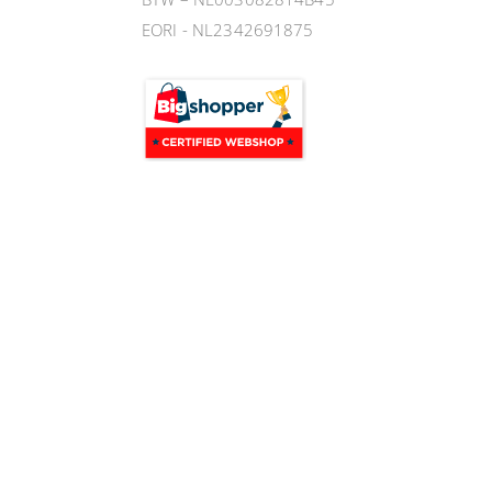
EORI - NL2342691875