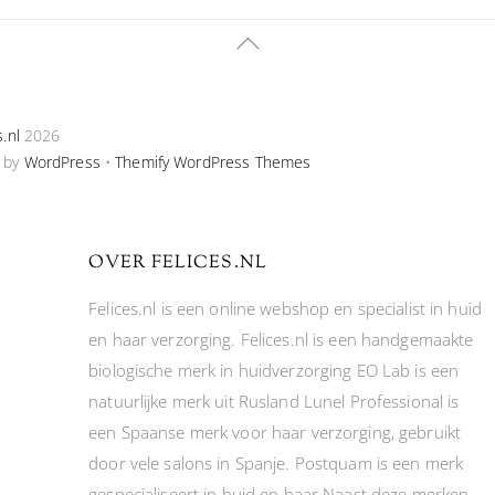
Back
To
Top
s.nl
2026
 by
WordPress
•
Themify WordPress Themes
OVER FELICES.NL
Felices.nl is een online webshop en specialist in huid
en haar verzorging. Felices.nl is een handgemaakte
biologische merk in huidverzorging EO Lab is een
natuurlijke merk uit Rusland Lunel Professional is
een Spaanse merk voor haar verzorging, gebruikt
door vele salons in Spanje. Postquam is een merk
gespecialiseert in huid en haar Naast deze merken