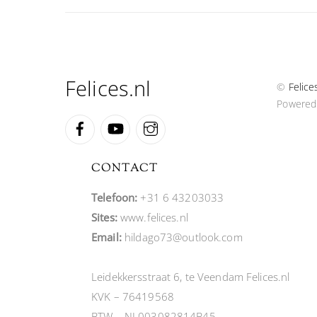
Felices.nl
©
Felice
Powered
Facebook
YouTube
Instagram
CONTACT
Telefoon:
+31 6 43203033
Sites:
www.felices.nl
Email:
hildago73@outlook.com
Leidekkersstraat 6, te Veendam Felices.nl
KVK – 76419568
BTW – NL003082814B45