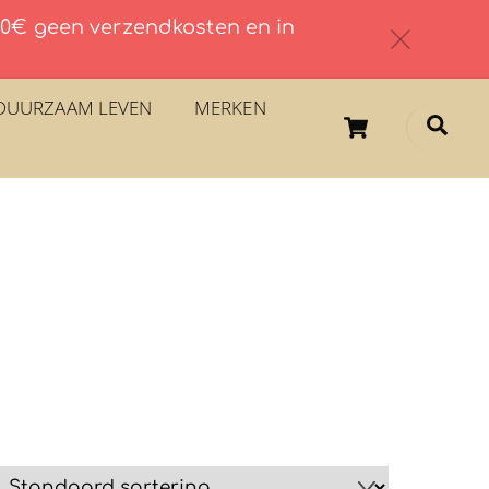
 60€ geen verzendkosten en in
c
DUURZAAM LEVEN
MERKEN
Cart
Sea