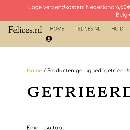
Lage verzendkosten: Nederland 6,50€ 
Belgi
Skip
Felices.nl
HOME
FELICES.NL
HUID
to
​La Savonnerie du Pilon du Roy – Eau De Toilette
content
Home
/ Producten getagged “getrieerde
getrieer
Enig resultaat