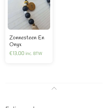
Zonnesteen En
Onyx
€
13,00
inc. BTW
Back
To
Top