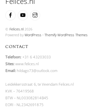
Felices.nl
Facebook
YouTube
Instagram
©
Felices.nl
2026
Powered by
WordPress
•
Themify WordPress Themes
CONTACT
Telefoon:
+31 6 43203033
Sites:
www.felices.nl
Email:
hildago73@outlook.com
Leidekkersstraat 6, te Veendam Felices.nl
KVK – 76419568
BTW – NL003082814B45
EORI - NL2342691875