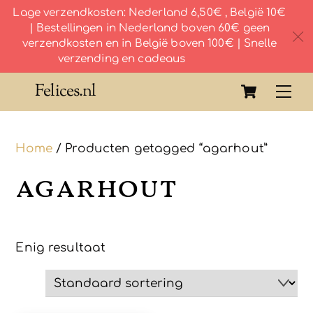
Lage verzendkosten: Nederland 6,50€ , België 10€
| Bestellingen in Nederland boven 60€ geen
c
verzendkosten en in België boven 100€ | Snelle
verzending en cadeaus
Skip
Cart
Felices.nl
Me
to
content
Home
/ Producten getagged “agarhout”
agarhout
Enig resultaat