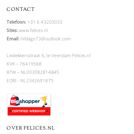
CONTACT
Telefoon:
+31 6 43203033
Sites:
www.felices.nl
Email:
hildago73@outlook.com
Leidekkersstraat 6, te Veendam Felices.nl
KVK – 76419568
BTW – NL003082814B45
EORI - NL2342691875
OVER FELICES.NL