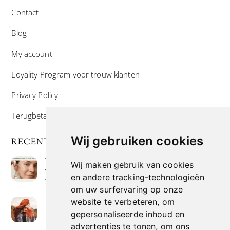
Contact
Blog
My account
Loyality Program voor trouw klanten
Privacy Policy
Terugbetaal- en retourneringsbeleid
Wij gebruiken cookies
RECENTE POSTS
Wat is niacinamide? Voordelen, toepassingen en
Wij maken gebruik van cookies
waarom het overal in huidverzorgingsproducten
en andere tracking-technologieën
te vinden is
om uw surfervaring op onze
Hoe verf je haar op de meest natuurlijke manier
website te verbeteren, om
met henna kleuring
gepersonaliseerde inhoud en
advertenties te tonen, om ons