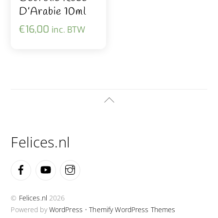
D’Arabie 10ml
€
16,00
inc. BTW
Back
To
Top
Felices.nl
Facebook
YouTube
Instagram
©
Felices.nl
2026
Powered by
WordPress
•
Themify WordPress Themes