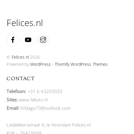
To
Top
Felices.nl
Facebook
YouTube
Instagram
©
Felices.nl
2026
Powered by
WordPress
•
Themify WordPress Themes
CONTACT
Telefoon:
+31 6 43203033
Sites:
www.felices.nl
Email:
hildago73@outlook.com
Leidekkersstraat 6, te Veendam Felices.nl
KVK – 76419568