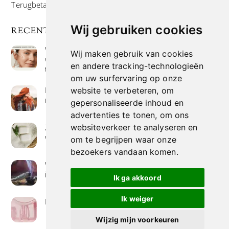
Terugbetaal- en retourneringsbeleid
Wij gebruiken cookies
RECENTE POSTS
Wat is niacinamide? Voordelen, toepassingen en
Wij maken gebruik van cookies
waarom het overal in huidverzorgingsproducten
en andere tracking-technologieën
te vinden is
om uw surfervaring op onze
Hoe verf je haar op de meest natuurlijke manier
website te verbeteren, om
met henna kleuring
gepersonaliseerde inhoud en
advertenties te tonen, om ons
Zeep met een hoog vetgehalte: mythe of
websiteverkeer te analyseren en
werkelijkheid?
om te begrijpen waar onze
bezoekers vandaan komen.
Wierook betekenis geven : geurende avonturen
in je huis
Ik ga akkoord
Ik weiger
Het belang van collageen voor de huid
Wijzig mijn voorkeuren