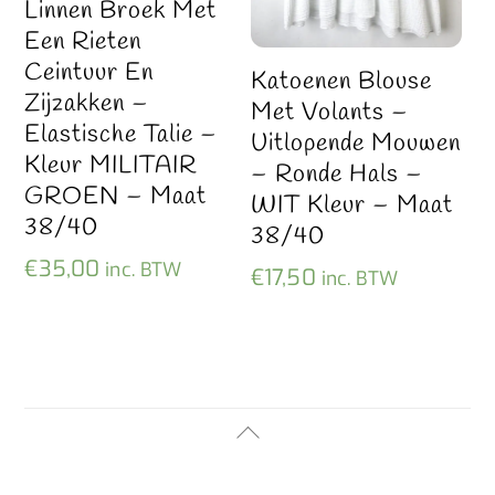
Linnen Broek Met
Een Rieten
Ceintuur En
Katoenen Blouse
Zijzakken –
Met Volants –
Elastische Talie –
Uitlopende Mouwen
Kleur MILITAIR
– Ronde Hals –
GROEN – Maat
WIT Kleur – Maat
38/40
38/40
€
35,00
inc. BTW
€
17,50
inc. BTW
Back
To
Top