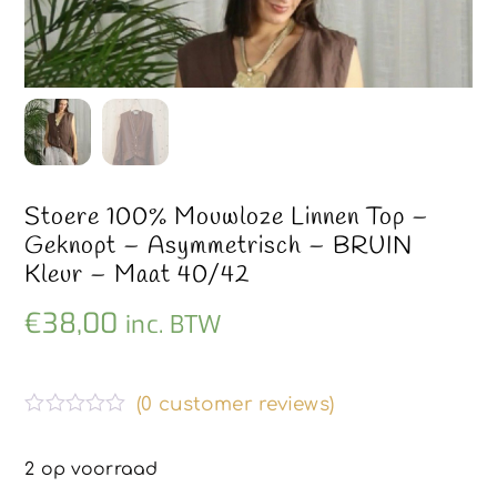
Stoere 100% Mouwloze Linnen Top –
Geknopt – Asymmetrisch – BRUIN
Kleur – Maat 40/42
€
38,00
inc. BTW
(
0
customer reviews)
G
e
w
2 op voorraad
a