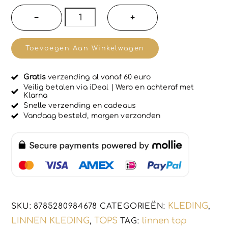
a
r
Stoere
−
+
d
100%
e
e
mouwloze
r
Toevoegen Aan Winkelwagen
d
linnen
0
u
top
i
Gratis
verzending al vanaf 60 euro
-
t
Veilig betalen via iDeal | Wero en achteraf met
5
Klarna
geknopt
Snelle verzending en cadeaus
-
Vandaag besteld, morgen verzonden
asymmetrisch
-
BRUIN
kleur
-
Maat
KLEDING
SKU:
8785280984678
CATEGORIEËN:
,
40/42
LINNEN KLEDING
TOPS
linnen top
,
TAG:
aantal