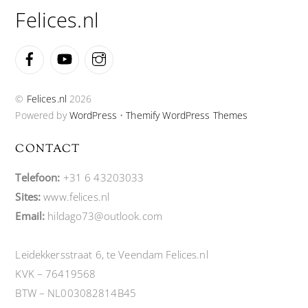
Felices.nl
Facebook
YouTube
Instagram
©
Felices.nl
2026
Powered by
WordPress
•
Themify WordPress Themes
CONTACT
Telefoon:
+31 6 43203033
Sites:
www.felices.nl
Email:
hildago73@outlook.com
Leidekkersstraat 6, te Veendam Felices.nl
KVK – 76419568
BTW – NL003082814B45